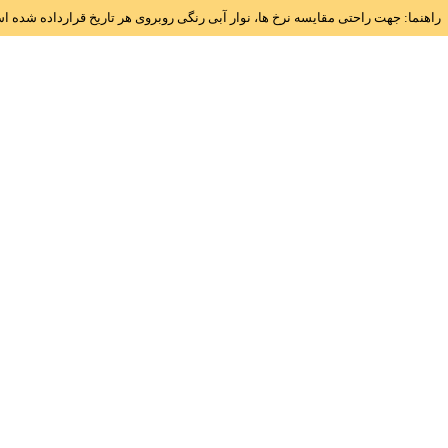
راهنما: جهت راحتی مقایسه نرخ ها، نوار آبی رنگی روبروی هر تاریخ قرارداده شده 