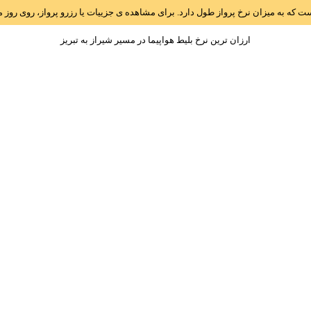
است که به میزان نرخ پرواز طول دارد. برای مشاهده ی جزییات یا رزرو پرواز، روی رو
ارزان ترین نرخ بلیط هواپیما در مسیر شيراز به تبريز